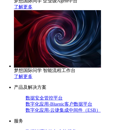
梦想国际问学 企业级Agent中台
了解更多
梦想国际问学 智能流程工作台
了解更多
产品及解决方案
数据安全管控平台
数字化应用-Bluenic客户数据平台
数字化应用-云捷集成中间件（ESB）
服务