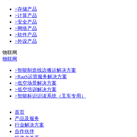
>存储产品
>计算产品
>安全产品
>网络产品
>软件产品
>外设产品
物联网
物联网
>智能制造线边搬运解决方案
>RaaS运营服务解决方案
>低空场景解决方案
>低空培训解决方案
>智能标识识读系统（叉车专用）
首页
产品及服务
行业解决方案
合作伙伴