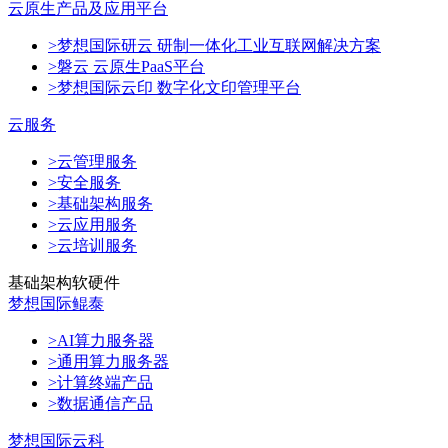
云原生产品及应用平台
>梦想国际研云 研制一体化工业互联网解决方案
>磐云 云原生PaaS平台
>梦想国际云印 数字化文印管理平台
云服务
>云管理服务
>安全服务
>基础架构服务
>云应用服务
>云培训服务
基础架构软硬件
梦想国际鲲泰
>AI算力服务器
>通用算力服务器
>计算终端产品
>数据通信产品
梦想国际云科