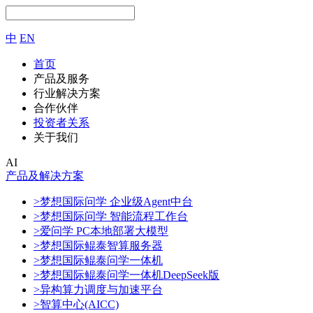
中
EN
首页
产品及服务
行业解决方案
合作伙伴
投资者关系
关于我们
AI
产品及解决方案
>梦想国际问学 企业级Agent中台
>梦想国际问学 智能流程工作台
>爱问学 PC本地部署大模型
>梦想国际鲲泰智算服务器
>梦想国际鲲泰问学一体机
>梦想国际鲲泰问学一体机DeepSeek版
>异构算力调度与加速平台
>智算中心(AICC)