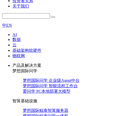
投资者关系
关于我们
中
EN
AI
数据
云
基础架构软硬件
物联网
产品及解决方案
梦想国际问学
梦想国际问学 企业级Agent中台
梦想国际问学 智能流程工作台
爱问学 PC本地部署大模型
智算基础设施
梦想国际鲲泰智算服务器
梦想国际鲲泰问学一体机